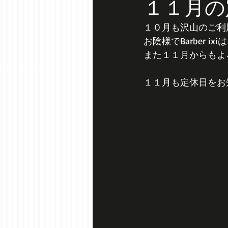
１１月の
１０月も沢山のご利
お陰様でBarber 
また１１月からもよ
１１月も定休日をお