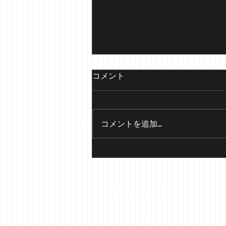
コメント
コメントを追加…
８月の定休日のお知らせ
B
arber ixi
〒273-0005
千葉県船橋市本町1-23-20