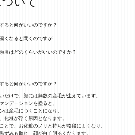
について
すると
何がいいのですか？
濃くなると聞くのですが
頻度は
どのくらいがいいのですか？
すると
何がいいのですか？
いだけで、
顔には無数の産毛が生えています。
ァンデーションを塗ると、
ンは
産毛につくことになり、
、
化粧が浮く原因となります。
ことで、
お化粧のノリと持ちが格段によくなり、
黒ずみも取れ、
顔が白く明るくなります。