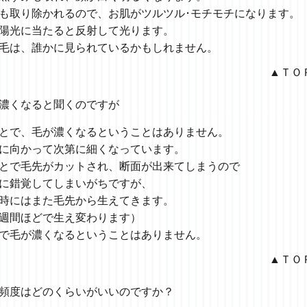
も取り除かれるので、
お肌がツルツル･モチモチになります。
陽光に当たると
反射して光ります。
毛は、
​誰かに見られているかもしれません。
​▲ＴＯ
濃くなると聞くのですが
とで、
毛が濃くなるということはありません。
に向かって
次第に細くなっています。
とで毛先がカットされ、
断面が出来てしまうので
に
錯覚してしまいがちですが、
時には
また毛先から生えてきます。
週間ほどで
生え変わります）
で毛が
濃くなるということはありません。
​▲ＴＯ
頻度は
どのくらいがいいのですか？